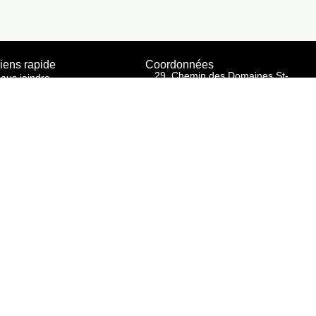
iens rapide
Coordonnées
29, Chemin des Domaines St-
ous joindre
Felix de Kingsey, Québec J0B
 propos
2T0
819 848-2564