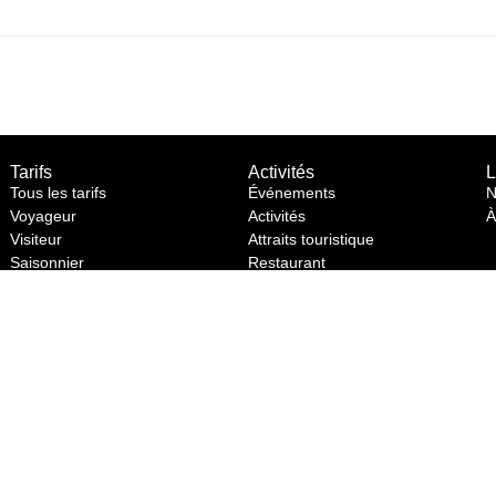
Tarifs
Activités
L
Tous les tarifs
Événements
N
Voyageur
Activités
À
Visiteur
Attraits touristique
Saisonnier
Restaurant
Autre tarifs
Comité des loisirs
Promotions
Politique des tarifs