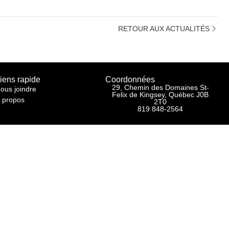
RETOUR AUX ACTUALITÉS
iens rapide
Coordonnées
29, Chemin des Domaines St-
ous joindre
Felix de Kingsey, Québec J0B
 propos
2T0
819 848-2564