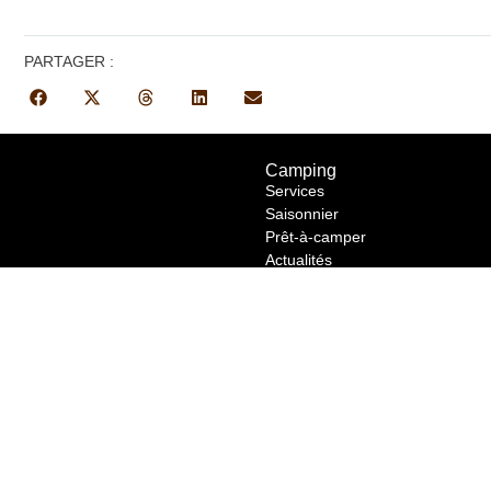
PARTAGER :
Camping
Services
Saisonnier
Prêt-à-camper
Actualités
Plan
Règlements
Photos
No. d'enregistrement:
# 198225